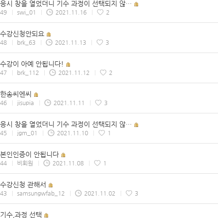
응시 창을 열었더니 기수 과정이 선택되지 않…
49
|
swi_01
|
2021.11.16
|
2
수강신청안되요
48
|
brk_63
|
2021.11.13
|
3
수강이 아예 안됩니다!
47
|
brk_112
|
2021.11.12
|
2
한송씨엔씨
46
|
jisupia
|
2021.11.11
|
3
응시 창을 열었더니 기수 과정이 선택되지 않…
45
|
jgm_01
|
2021.11.10
|
1
본인인증이 안됩니다
44
|
비회원
|
2021.11.08
|
1
수강신청 관해서
43
|
samsungwfab_12
|
2021.11.02
|
3
기수,과정 선택