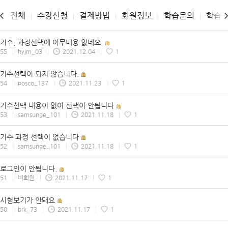
전체
수강신청
결제방법
회원정보
학습문의
학습
|
|
|
|
|
기수, 과정선택에 아무내용 없네요.
55
|
hyjm_03
|
2021.12.04
|
1
기수선택이 되지 않습니다.
54
|
posco_137
|
2021.11.23
|
1
기수선택 내용이 없어 선택이 안됩니다
53
|
samsunge_101
|
2021.11.18
|
1
기수 과정 선택이 없습니다
52
|
samsunge_101
|
2021.11.18
|
1
로그인이 안됩니다.
51
|
비회원
|
2021.11.17
|
1
시험보기가 안돼요
50
|
brk_73
|
2021.11.17
|
1